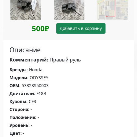
500₽
Добавить в корзину
Описание
Комментарий:
Правый руль
Бренды:
Honda
Модели:
ODYSSEY
OEM:
53323S50003
Двигатели:
F18B
Кузовы:
CF3
Сторона:
-
Положение:
-
Уровень:
-
Цвет:
-