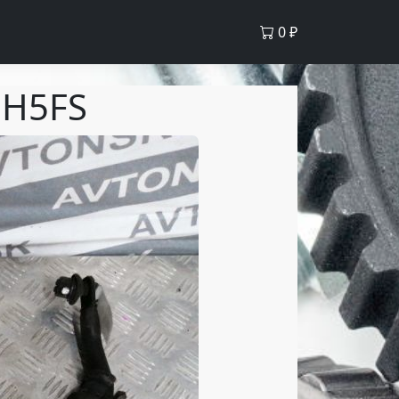
0
₽
GH5FS