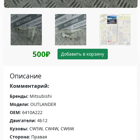
500₽
Добавить в корзину
Описание
Комментарий:
Бренды:
Mitsubishi
Модели:
OUTLANDER
OEM:
6410A222
Двигатели:
4b12
Кузовы:
CW5W, CW4W, CW6W
Сторона:
Правая