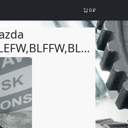
0
₽
azda
BL5FP,BLEFP,BL6FJ,BL3FW,BLFFP,BL5FW,BLEFW,BLFFW,BL12F,BL14F