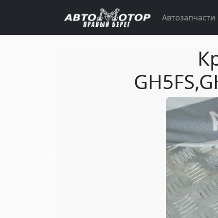
Автозапчасти
К
GH5FS,G