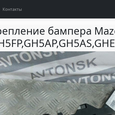
Контакты
репление бампера Maz
H5FP,GH5AP,GH5AS,GHE