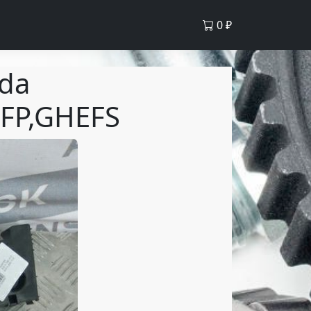
0
₽
da
FP,GHEFS