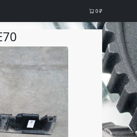
0
₽
E70