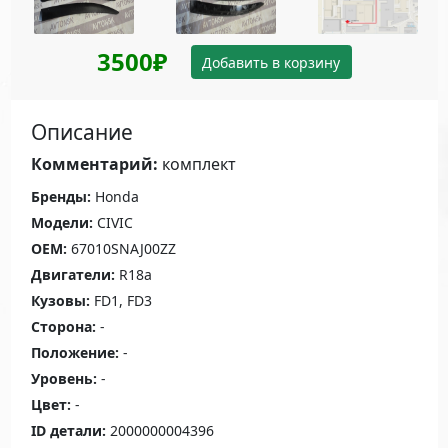
3500₽
Добавить в корзину
Описание
Комментарий:
комплект
Бренды:
Honda
Модели:
CIVIC
OEM:
67010SNAJ00ZZ
Двигатели:
R18a
Кузовы:
FD1, FD3
Сторона:
-
Положение:
-
Уровень:
-
Цвет:
-
ID детали:
2000000004396