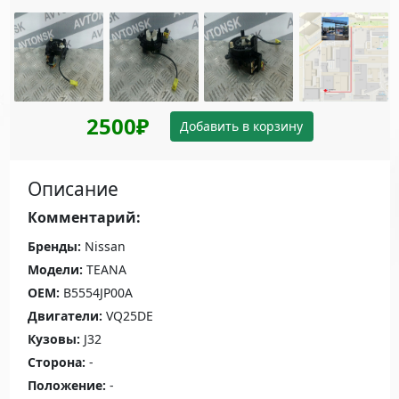
2500₽
Добавить в корзину
Описание
Комментарий:
Бренды:
Nissan
Модели:
TEANA
OEM:
B5554JP00A
Двигатели:
VQ25DE
Кузовы:
J32
Сторона:
-
Положение:
-