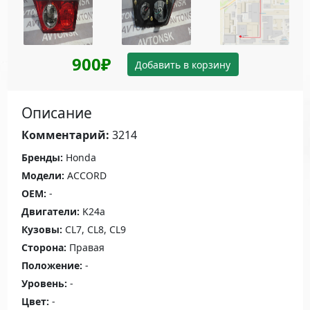
900₽
Добавить в корзину
Описание
Комментарий:
3214
Бренды:
Honda
Модели:
ACCORD
OEM:
-
Двигатели:
K24a
Кузовы:
CL7, CL8, CL9
Сторона:
Правая
Положение:
-
Уровень:
-
Цвет:
-