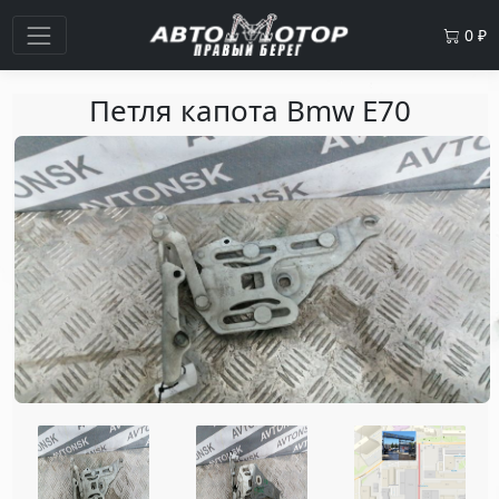
0
₽
Петля капота Bmw E70