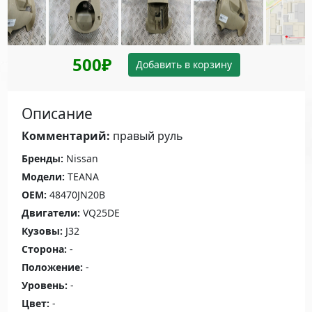
500₽
Добавить в корзину
Описание
Комментарий:
правый руль
Бренды:
Nissan
Модели:
TEANA
OEM:
48470JN20B
Двигатели:
VQ25DE
Кузовы:
J32
Сторона:
-
Положение:
-
Уровень:
-
Цвет:
-