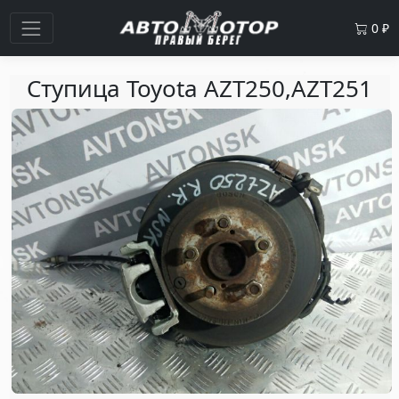
0
₽
Ступица Toyota AZT250,AZT251