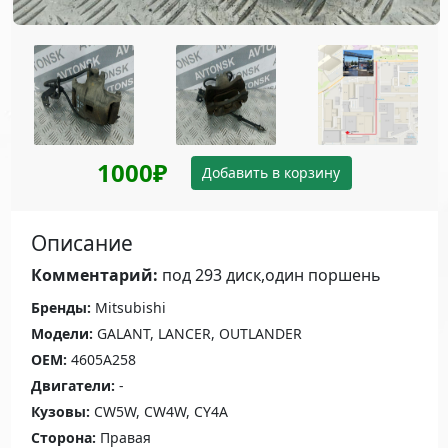
1000₽
Добавить в корзину
Описание
Комментарий:
под 293 диск,один поршень
Бренды:
Mitsubishi
Модели:
GALANT, LANCER, OUTLANDER
OEM:
4605A258
Двигатели:
-
Кузовы:
CW5W, CW4W, CY4A
Сторона:
Правая