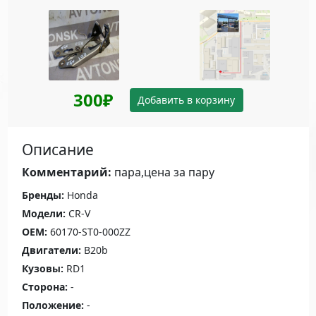
300₽
Добавить в корзину
Описание
Комментарий:
пара,цена за пару
Бренды:
Honda
Модели:
CR-V
OEM:
60170-ST0-000ZZ
Двигатели:
B20b
Кузовы:
RD1
Сторона:
-
Положение:
-