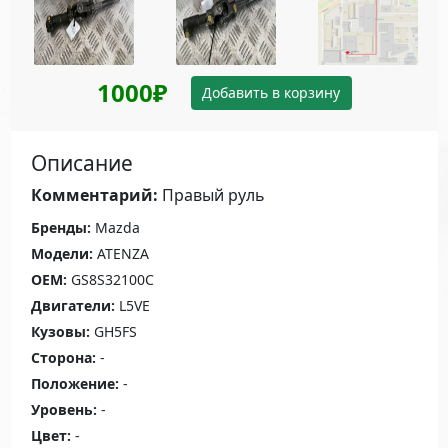
1000₽
Добавить в корзину
Описание
Комментарий:
Правый руль
Бренды:
Mazda
Модели:
ATENZA
OEM:
GS8S32100C
Двигатели:
L5VE
Кузовы:
GH5FS
Сторона:
-
Положение:
-
Уровень:
-
Цвет:
-