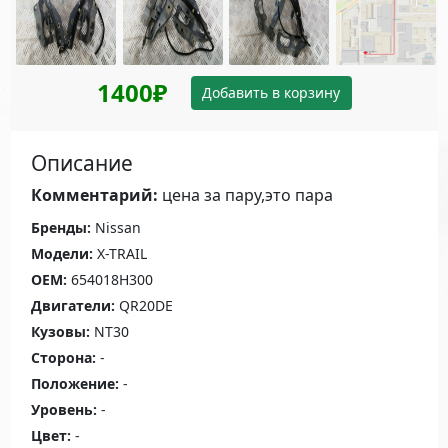
1400₽
Добавить в корзину
Описание
Комментарий:
цена за пару,это пара
Бренды:
Nissan
Модели:
X-TRAIL
OEM:
654018H300
Двигатели:
QR20DE
Кузовы:
NT30
Сторона:
-
Положение:
-
Уровень:
-
Цвет:
-