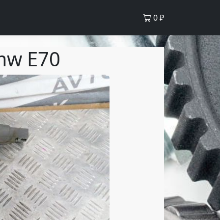
0
₽
mw E70