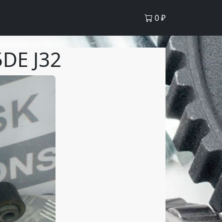
0
₽
DE J32