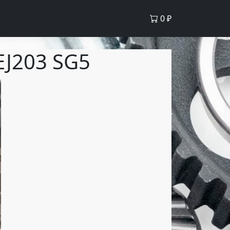
0
₽
EJ203 SG5