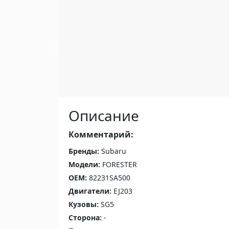
Описание
Комментарий:
Бренды:
Subaru
Модели:
FORESTER
OEM:
82231SA500
Двигатели:
EJ203
Кузовы:
SG5
Сторона:
-