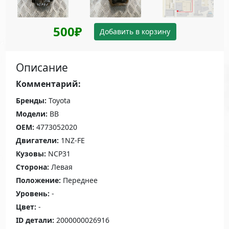
500₽
Добавить в корзину
Описание
Комментарий:
Бренды:
Toyota
Модели:
BB
OEM:
4773052020
Двигатели:
1NZ-FE
Кузовы:
NCP31
Сторона:
Левая
Положение:
Переднее
Уровень:
-
Цвет:
-
ID детали:
2000000026916