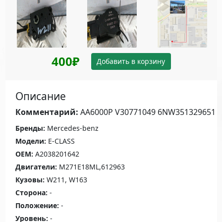
400₽
Добавить в корзину
Описание
Комментарий:
AA6000P V30771049 6NW351329651
Бренды:
Mercedes-benz
Модели:
E-CLASS
OEM:
A2038201642
Двигатели:
M271E18ML,612963
Кузовы:
W211, W163
Сторона:
-
Положение:
-
Уровень:
-