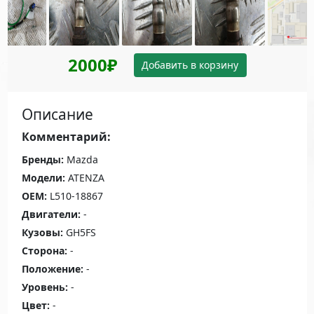
2000₽
Добавить в корзину
Описание
Комментарий:
Бренды:
Mazda
Модели:
ATENZA
OEM:
L510-18867
Двигатели:
-
Кузовы:
GH5FS
Сторона:
-
Положение:
-
Уровень:
-
Цвет:
-