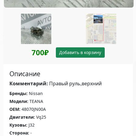
700₽
Добавить в корзину
Описание
Комментарий:
Правый руль,верхний
Бренды:
Nissan
Модели:
TEANA
OEM:
48070JN00A
Двигатели:
Vq25
Кузовы:
J32
Сторона:
-