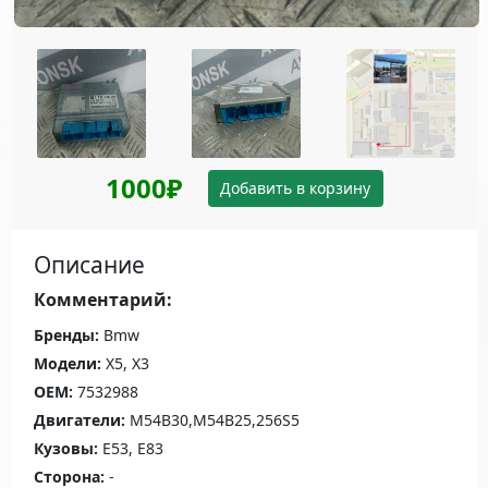
1000₽
Добавить в корзину
Описание
Комментарий:
Бренды:
Bmw
Модели:
X5, X3
OEM:
7532988
Двигатели:
M54B30,M54B25,256S5
Кузовы:
E53, E83
Сторона:
-