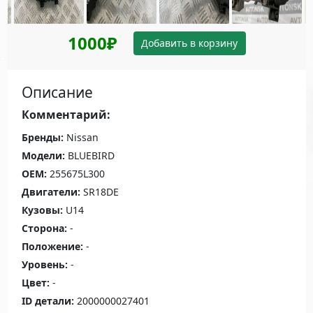
1000₽
Добавить в корзину
Описание
Комментарий:
Бренды:
Nissan
Модели:
BLUEBIRD
OEM:
255675L300
Двигатели:
SR18DE
Кузовы:
U14
Сторона:
-
Положение:
-
Уровень:
-
Цвет:
-
ID детали:
2000000027401