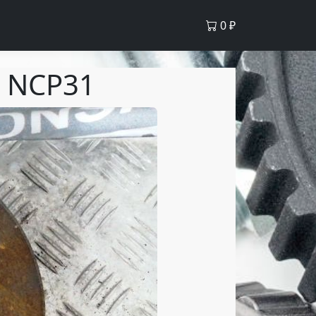
0
₽
E NCP31