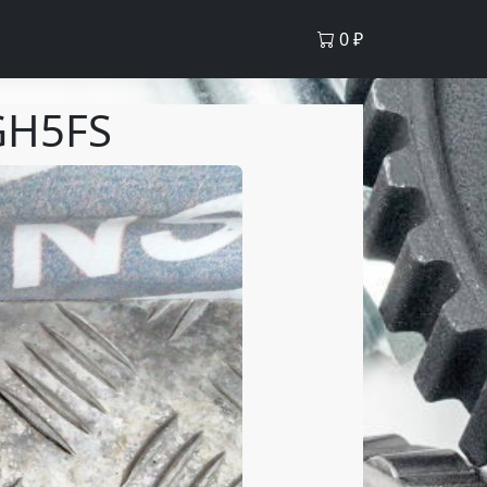
0
₽
GH5FS