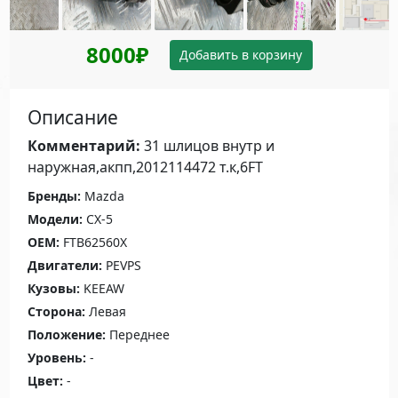
8000₽
Добавить в корзину
Описание
Комментарий:
31 шлицов внутр и
наружная,акпп,2012114472 т.к,6FT
Бренды:
Mazda
Модели:
CX-5
OEM:
FTB62560X
Двигатели:
PEVPS
Кузовы:
KEEAW
Сторона:
Левая
Положение:
Переднее
Уровень:
-
Цвет:
-